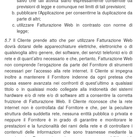
salvo che tali attività siano espressamente consentite da
previsioni di legge e comunque nei limiti di tali previsioni;
pubblicare l’Applicazione per consentirne la duplicazione da
parte di altri;
utilizzare Fatturazione Web in contrasto con norme di
legge;
5.7
Il Cliente prende atto che per utilizzare Fatturazione Web
dovrà dotarsi delle apparecchiature elettriche, elettroniche o di
qualsivoglia altro genere, dei software, dei servizi telefonici e/o di
rete e di quant’altro necessario e che, pertanto, Fatturazione Web
non comprende l’erogazione da parte del Fornitore di strumenti
necessari per l’accesso alla rete internet. Il Cliente si impegna
inoltre a mantenere il Fornitore indenne da ogni pretesa che
possa essere avanzata nei confronti di quest’ultimo a qualsiasi
titolo o in qualsiasi modo collegate alla inidoneità dei sistemi
hardware e/o di rete e/o di software atti a consentire la corretta
fruizione di Fatturazione Web. Il Cliente riconosce che la rete
internet non è controllata dal Fornitore e che, per la peculiare
struttura della suddetta rete, nessuna entità pubblica o privata e
neppure il Fornitore è in grado di garantire e monitorare le
prestazioni e la funzionalità dei rami della rete e di controllare i
contenuti delle informazioni che sono trasmesse mediante la