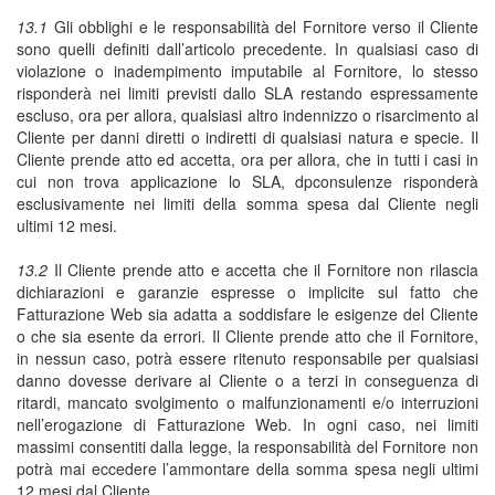
13.1
Gli obblighi e le responsabilità del Fornitore verso il Cliente
sono quelli definiti dall’articolo precedente. In qualsiasi caso di
violazione o inadempimento imputabile al Fornitore, lo stesso
risponderà nei limiti previsti dallo SLA restando espressamente
escluso, ora per allora, qualsiasi altro indennizzo o risarcimento al
Cliente per danni diretti o indiretti di qualsiasi natura e specie. Il
Cliente prende atto ed accetta, ora per allora, che in tutti i casi in
cui non trova applicazione lo SLA, dpconsulenze risponderà
esclusivamente nei limiti della somma spesa dal Cliente negli
ultimi 12 mesi.
13.2
Il Cliente prende atto e accetta che il Fornitore non rilascia
dichiarazioni e garanzie espresse o implicite sul fatto che
Fatturazione Web sia adatta a soddisfare le esigenze del Cliente
o che sia esente da errori. Il Cliente prende atto che il Fornitore,
in nessun caso, potrà essere ritenuto responsabile per qualsiasi
danno dovesse derivare al Cliente o a terzi in conseguenza di
ritardi, mancato svolgimento o malfunzionamenti e/o interruzioni
nell’erogazione di Fatturazione Web. In ogni caso, nei limiti
massimi consentiti dalla legge, la responsabilità del Fornitore non
potrà mai eccedere l’ammontare della somma spesa negli ultimi
12 mesi dal Cliente.